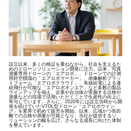
設立以来、多くの検証を重ねながら、社会を支えるた
めのドローンソリューション開発に注力。以来、写真
測量専用ドローンの「エアロボ」、ドローンでの計測
用対空標識の「エアロボマーカー」、画像解析プラッ
トフォーム「エアロボクラウド」、有線給電による連
続飛行が可能な「エアロボオンエア」など多数の製品
ラインアップを揃え、企業や自治体が実施する点検や
測量などの現場で活用いただくことで生産性の向上に
寄与しています。さらに、2020年には設立当時から開
発を続けていたVTOL型ドローン「エアロボウイン
グ」を業界で初めて販売を開始。以来、広域かつ長距
離での点検や測量が可能となり、当社が提供するソ
リューションの幅を広げ、さらなる成長に向けた体制
を整えています。