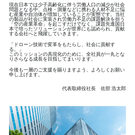
現在日本では少子高齢化に伴う労働人口の減少が社会
問題となる中、点検・測量などに携わる人材不足に悩
む産業や自治体が増加していることが実態です。当社
の製品が社会に実装され労働力不足の課題解決を担う
「空の産業革命」を起こすだけでなく、課題先進国日
本で培ったソリューションが世界にも認められ、貢献
する会社へと飛躍していきます。
「ドローン技術で変革をもたらし、社会に貢献す
る。」
このミッションの具現化のために、全社員が一丸とな
りさらなる成長を目指してまいります。
今後も一層のご支援を賜りますよう、よろしくお願い
申し上げます。
代表取締役社長 佐部 浩太郎