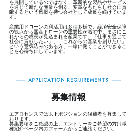
を展開しているのではなく、革新的な製品やサービス
を通じて新たな産業を創る、変革をもたらし社会に貢
献するという気概を持つ会社として成長を続けていま
す。
産業用ドローンの利活用は多種多様で、経済安全保障
の観点から国産ドローンの重要性が増す中、まさにこ
れからの成長が見込まれる産業です。「仕事を通じて
社会に貢献したい」、「これからの産業を創りたい」
という意気込みのある方、一緒に働くことができるこ
とを心待ちにしています。
APPLICATION REQUIREMENTS
募集情報
エアロセンスでは以下ポジションの候補者を募集して
おります。
募集要項をご確認の上、エントリーをご希望の方は職
種紹介ページ内のフォームからご連絡ください。