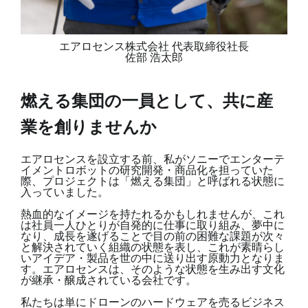
エアロセンス株式会社 代表取締役社長
佐部 浩太郎
燃える集団の一員として、共に産
業を創りませんか
エアロセンスを設立する前、私がソニーでエンターテ
イメントロボットの研究開発・商品化を担っていた
際、プロジェクトは「燃える集団」と呼ばれる状態に
入っていました。
熱血的なイメージを持たれるかもしれませんが、これ
は社員一人ひとりが自発的に仕事に取り組み、夢中に
なり、成長を遂げることで目の前の困難な課題が次々
と解決されていく組織の状態を表し、これが素晴らし
いアイデア・製品を世の中に送り出す原動力となりま
す。エアロセンスは、そのような状態を生み出す文化
が継承・醸成されている会社です。
私たちは単にドローンのハードウェアを売るビジネス