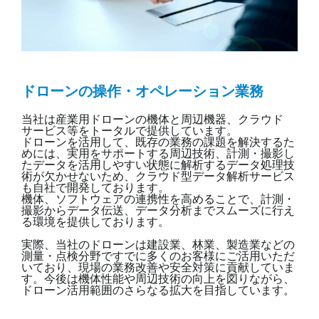
ドローンの操作・オペレーション業務
当社は産業用ドローンの機体と周辺機器、クラウド
サービス等をトータルで提供しています。
ドローンを活用して、既存の業務の課題を解決するた
めには、実用をサポートする周辺技術、計測・撮影し
たデータを活用しやすい状態に解析するデータ処理技
術が欠かせないため、クラウド型データ解析サービス
も自社で開発しております。
機体、ソフトウェアの連携性を高めることで、計測・
撮影からデータ伝送、データ分析までスムーズに行え
る環境を提供しております。
実際、当社のドローンは建設業、林業、製造業などの
測量・点検分野ですでに多くのお客様にご活用いただ
いており、現場の業務改善や安全対策に貢献していま
す。今後は機体性能や周辺技術の向上を図りながら、
ドローン活用範囲のさらなる拡大を目指しています。