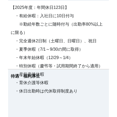
【2025年度：年間休日123日】
・有給休暇：入社日に10日付与
※勤続年数ごとに随時付与（出勤率80%以上
に限る）
・完全週休2日制（土曜日、日曜日）、祝日
・夏季休暇（7/1～9/30の間に取得）
・年末年始休暇（12/29～1/4）
・特別休暇（慶弔等・試用期間終了から適用）
・産前産後休暇
待遇・福利厚生
・育休介護等休暇
・休日出勤時は代休取得制度あり