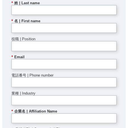
*
姓 | Last name
*
名 | First name
役職 | Position
*
Email
電話番号 | Phone number
業種 | Industry
*
企業名 | Affiliation Name