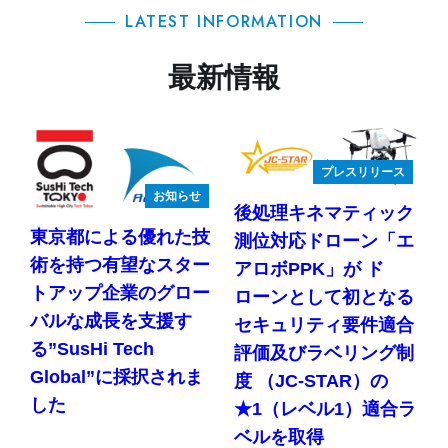
LATEST INFORMATION
最新情報
プレスリリース
お知らせ
後処理キネマティック
東京都による優れた技
測位対応ドローン「エ
術を持つ有望なスター
アロボPPK」が ド
トアップ企業のグロー
ローンとして初となる
バルな成長を支援す
セキュリティ要件適合
る”SusHi Tech
評価及びラベリング制
Global”に採択されま
度 （JC-STAR）の
した
★1（レベル1）適合ラ
ベルを取得