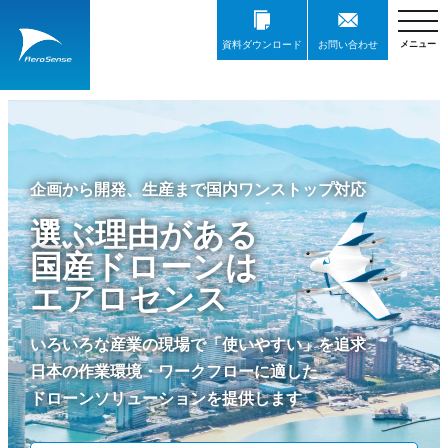
$(document).ready(function() { $('.js-close-button').on('click',
function() { $(this).closest('.closable-box').fadeOut(); }); });
資料ダウンロード
お問い合わせ
企画から開発、生産まで国内ワンストップ対応
選ぶ理由がある
国産ドローンは
エアロセンス
いろいろな産業の現場で「使いやすい」を追求
日本の作業環境・ワークフローに適した
ドローンソリューションを提供します