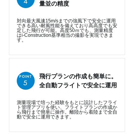
4
量並の精度
対向最大風速15m/sまでの強風下で安全に運用
できる高い耐風性能を備えており高高度でも安
定した飛行が可能。高度50ｍでも、測量精度
はi-Construction基準相当の撮影を実現できま
す。
飛行プランの作成も簡単に。
POINT
5
全自動フライトで安全に運用
測量現場で培った経験をもとに設計したフライ
ト管理アプリを使い、フライトプランの作成か
ら飛行まで簡単に操作。離陸から着陸まで全自
動で安全に運用できます。