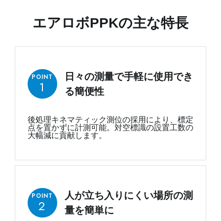
エアロボPPKの主な特長
日々の測量で手軽に使用でき
POINT
1
る簡便性
後処理キネマティック測位の採用により、標定
点を置かずに計測可能。対空標識の設置工数の
大幅減に貢献します。
人が立ち入りにくい場所の測
POINT
2
量を簡単に