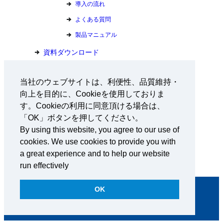
導入の流れ
よくある質問
製品マニュアル
資料ダウンロード
お問い合わせ
当社のウェブサイトは、利便性、品質維持・
向上を目的に、Cookieを使用しておりま
会社情報
す。Cookieの利用に同意頂ける場合は、
採用情報
「OK」ボタンを押してください。
By using this website, you agree to our use of
ニュース
cookies. We use cookies to provide you with
東京都宝島チャレンジプロジェクト
a great experience and to help our website
run effectively
OK
プライバシーポリシー
コンプライアンス
サイトマップ
Copyright © 2023-2025 Aerosense Inc. All rights reserved.