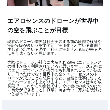
エアロセンスのドローンが世界中
の空を飛ぶことが目標
現在のドローン業界は社会実装する前の段階で検証や
実証実験が多い状態ですが、実用化されている事例も
少しずつ出ているので、社会に実装される日が来るの
はそう遠くないと思います。
実際にドローンが社会に実装される時はエアロセンス
の機体が多く利用されていると思いますし、2023年に
はエアロボウイングが海外でも利用されることが決ま
り、日本だけでなく世界中の空をエアロセンスのド
ローンが飛ぶことを想像すると、自然と仕事に対する
モチベーションも上がります。エアロセンスは今が成
長期で、これからの会社です。今は会社の成長のため
に自分ができることに真摯に向き合い、努力を続けた
いと思っています。