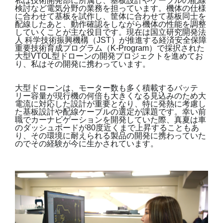
私は技術開発部に所属し、基板設計やケーブルの配線
検討など電気分野の業務を担っています。機体の仕様
に合わせて基板を試作し、筐体に合わせて基板同士を
配線したあと、動作確認をしながら機体の性能を調整
していくことが主な役目です。現在は国立研究開発法
人 科学技術振興機構（JST）が推進する経済安全保障
重要技術育成プログラム（K-Program）で採択された
大型VTOL型ドローンの開発プロジェクトを進めてお
り、私はその開発に携わっています。
大型ドローンは、モーター数も多く積載するバッテ
リー容量が現行機の何倍も大きくなる見込みのため大
電流に対応した設計が重要となり、特に発熱に考慮し
た基板設計や配線ケーブルの選定が課題です。幸い前
職でカーナビゲーションを開発していた際、真夏は車
のダッシュボードが80度近くまで上昇することもあ
り、その環境に耐えられる製品の開発に携わっていた
のでその経験が今に生かされています。