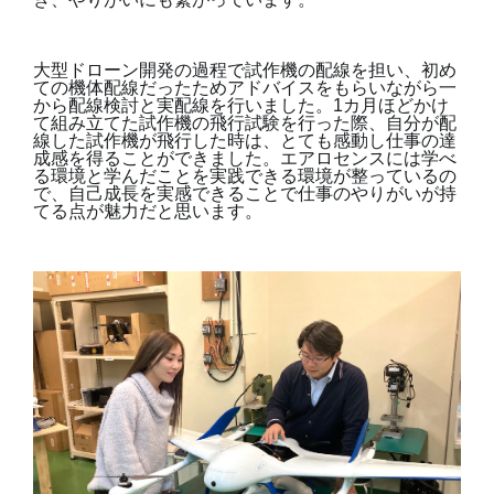
大型ドローン開発の過程で試作機の配線を担い、初め
ての機体配線だったためアドバイスをもらいながら一
から配線検討と実配線を行いました。1カ月ほどかけ
て組み立てた試作機の飛行試験を行った際、自分が配
線した試作機が飛行した時は、とても感動し仕事の達
成感を得ることができました。エアロセンスには学べ
る環境と学んだことを実践できる環境が整っているの
で、自己成長を実感できることで仕事のやりがいが持
てる点が魅力だと思います。