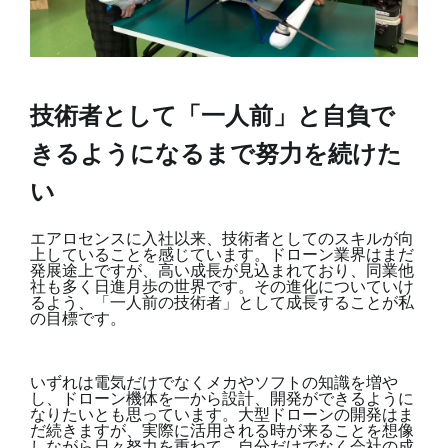
技術者として「一人前」と自負で
きるようになるまで努力を続けた
い
エアロセンスに入社以来、技術者としてのスキルが向
上していることを感じています。ドローン業界はまだ
発展途上ですが、高い成長が見込まれており、同業他
社も多く日進月歩の世界です。その進化についていけ
るよう、「一人前の技術者」として成長することが私
の目標です。
いずれは電気だけでなくメカやソフトの知識を増や
し、ドローン機体を一から設計、開発ができるように
なりたいとも思っています。大型ドローンの開発はま
だ続きますが、実際に活用される時が来ることを想像
しながら日々努力を重ねて、自分だけでなく会社の成