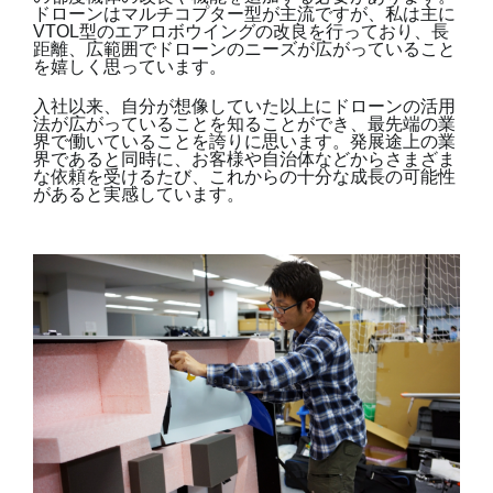
ドローンはマルチコプター型が主流ですが、私は主に
VTOL型のエアロボウイングの改良を行っており、長
距離、広範囲でドローンのニーズが広がっていること
を嬉しく思っています。
入社以来、自分が想像していた以上にドローンの活用
法が広がっていることを知ることができ、最先端の業
界で働いていることを誇りに思います。発展途上の業
界であると同時に、お客様や自治体などからさまざま
な依頼を受けるたび、これからの十分な成長の可能性
があると実感しています。