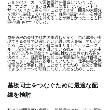
ションのメーカーで回路設計を担当していました。
カーナビゲーションは実際に使用しているエンドユー
ザーの方々から声を聞くことができず、開発の大部分
を海外に委託していたため、自身の設計スキルを伸ば
したいという希望を叶えることが難しかったことも転
職の理由の一つでした。
成長過程の会社で社内の風通しが良く、自己成長が実
現できる会社で活躍したいと思い求人を探していたと
ころ、エアロセンスが目に留まりました。ソニーグ
ループの技術力を引き継いでいる強み、ドローンの中
でもVTOL型を開発できる独自性などに惹かれ応募を
決めました。採用面接の前に技術開発部の統括部長と
のカジュアル面談を設定していただき、仕事内容や職
場環境など事前に話すことができたため、自分が活躍
できるイメージが明確になり、入社を決めました。
基板同士をつなぐために最適な配
線を検討