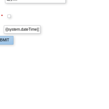
*
BMIT