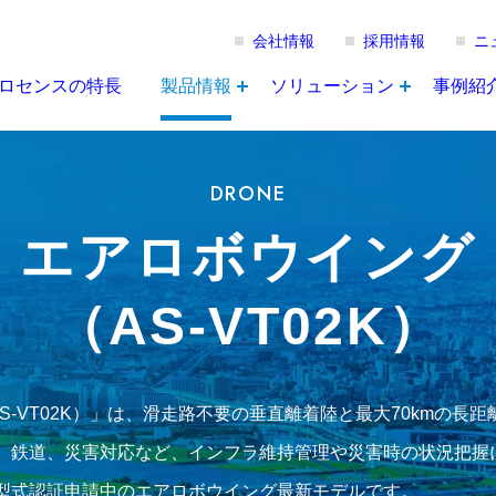
会社情報
採用情報
ニ
ロセンスの特長
製品情報
ソリューション
事例紹
DRONE
エアロボウイング
（AS-VT02K）
S-VT02K）」は、滑走路不要の垂直離着陸と最大70kmの
、鉄道、災害対応など、インフラ維持管理や災害時の状況把握
型式認証申請中のエアロボウイング最新モデルです。