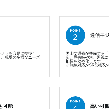
POINT
2
通信モ
カメラを容易に交換可
国土交通省が整備する「Sma
き、現場の多様なニーズ
応。災害時や河川巡視に
把握を効率化します。
※無線対応かSRS対応
POINT
4
も可能
高い可