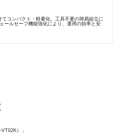
けてコンパクト・軽量化。工具不要の簡易組立に
ェールセーフ機能強化により、運用の効率と安
能
T02K）」