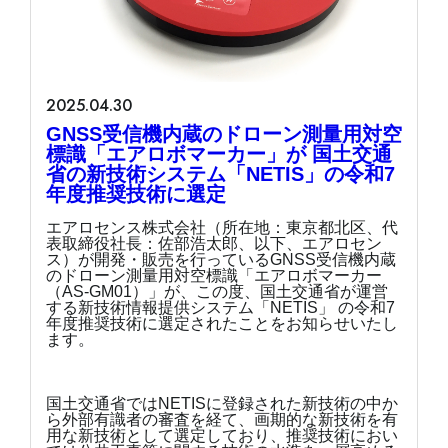
2025.04.30
GNSS受信機内蔵のドローン測量用対空
標識「エアロボマーカー」が 国土交通
省の新技術システム「NETIS」の令和7
年度推奨技術に選定
エアロセンス株式会社（所在地：東京都北区、代
表取締役社長：佐部浩太郎、以下、エアロセン
ス）が開発・販売を行っているGNSS受信機内蔵
のドローン測量用対空標識「エアロボマーカー
（AS-GM01）」が、この度、国土交通省が運営
する新技術情報提供システム「NETIS」 の令和7
年度推奨技術に選定されたことをお知らせいたし
ます。
国土交通省ではNETISに登録された新技術の中か
ら外部有識者の審査を経て、画期的な新技術を有
用な新技術として選定しており、推奨技術におい