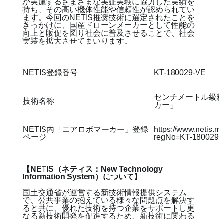
が実施するさまざまな実証実験に協力した実績を
持ち、その高い機体性能や信頼性が認められてい
ます。今回のNETIS推奨技術に選定されたことを
きっかけに、国産ドローンメーカーとして性能の
向上と販促を図り社会に普及させることで、社会
実装を拡大させてまいります。
NETIS登録番号
KT-180029-VE
センチメートル級
技術名称
カー」
NETIS内「エアロボマーカー」登録
https://www.netis.m
ページ
regNo=KT-18002
【NETIS（ネティス：New Technology
Information System）について】
国土交通省が運営する新技術情報提供システム
で、公共事業の抱えている様々な問題点を解決す
ると共に、優れた技術を持つ企業をサポートし更
なる新技術開発を促進するため、新技術に関わる