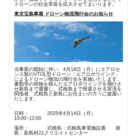
ドローンの社会実装を拡大させてまいります。
東京宝島事業 ドローン物流飛行会のお知らせ
当事業の開始に伴い、4月14日（月）にエアロセ
ンス製のVTOL型ドローン「エアロボウイング」
によるドローン物流の飛行会を実施いたします。
書類等の荷物を積んだエアロボウイングを飛行さ
せ新島まで運搬し、式根島まで帰還させる実演を
関係者、式根島と新島にお住まいの方々に披露い
たします。
日時： 2025年4月14日（月）
10:00~12:00
場所： 式根島：式根島東電施設裏 新
島：新島村21クリエイトセンター