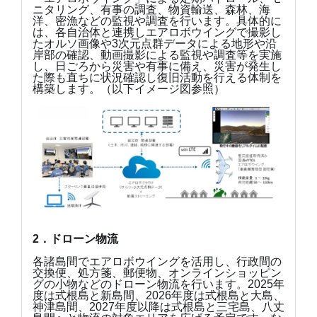
ニタリング、有事の調査、物資輸送、森林、海
洋、密漁などの監視や調査を行います。具体的に
は、各自治体と連携しエアロボウイングで撮影し
たオルソ画像や3次元点群データによる地形や沿
岸部の確認、動画撮影による監視や調査等を実施
し、日ごろから災害や有事に備え、災害が発生し
た際も直ちに状況確認し復旧活動を行える体制を
構築します。（以下イメージ図参照）
2
．ドローン物流
各諸島間でエアロボウイングを活用し、行政間の
交換便、処方箋、郵便物、オンラインショッピン
グの小物などのドローン物流を行います。2025年
度は式根島と新島間、2026年度は式根島と大島、
神津島間、2027年度以降は式根島と三宅島、八丈