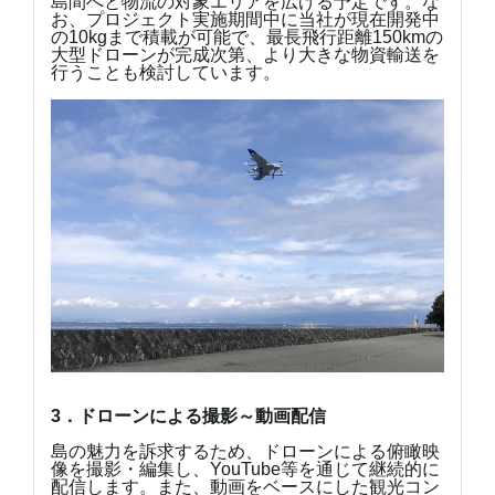
島間へと物流の対象エリアを広げる予定です。な
お、プロジェクト実施期間中に当社が現在開発中
の10kgまで積載が可能で、最長飛行距離150kmの
大型ドローンが完成次第、より大きな物資輸送を
行うことも検討しています。
3
．ドローンによる撮影～動画配信
島の魅力を訴求するため、ドローンによる俯瞰映
像を撮影・編集し、YouTube等を通じて継続的に
配信します。また、動画をベースにした観光コン