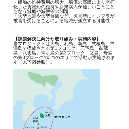
・船舶の維持費用の増大、船価の高騰により老朽
化した貨物船の維持や新規購入が難しいことにと
もなう減船や減便等の問題
・大型地震や大型台風など、災害時にインフラが
被害を受けることによる地域が孤立する可能性
【課題解決に向けた取り組み・実施内容】
当プロジェクトは大島、利島、新島、式根島、神
津島で構成される第1ブロック、三宅島、御蔵
島、八丈島、青ヶ島の第2ブロック、父島、母島
の第3ブロックの3つのエリアで活動が実施されま
す（以下図参照）。