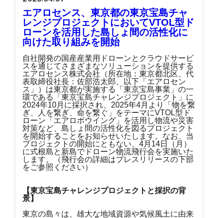
エアロセンス、東京都の東京宝島チャ
レンジプロジェクトにおいてVTOL型ド
ローンを活用した島しょ間の活性化に
向けた取り組みを開始
自社開発の国産産業用ドローンとクラウドサービ
スを通じてさまざまなソリューションを提供する
エアロセンス株式会社（所在地：東京都北区、代
表取締役社長：佐部浩太郎、以下「エアロセン
ス」）は東京都が実施する「東京宝島事業」の一
環である「東京宝島チャレンジプロジェクト」に
2024年10月に採択され、2025年4月より「物を繋
ぎ、人を繋ぎ、命を繋ぐ」をテーマにVTOL型ド
ローン「エアロボウイング」を活用し物流や災害
対策など、島しょ間の活性化を図るプロジェクト
を開始することをお知らせいたします。なお、当
プロジェクトの開始にともない、4月14日（月）
に式根島と新島でドローン物流飛行会を実施いた
します。（飛行会の詳細はプレスリリースの下部
をご参照ください）
【東京宝島チャレンジプロジェクトと採択の背
景】
東京の島々は、雄大な地域資源や気候風土に由来