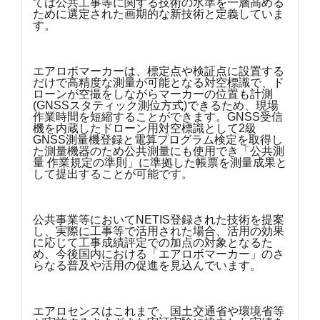
ては公共工事等に関する技術の水準を一層高める
ために選定された画期的な新技術と定義していま
す。
エアロボマーカーは、標定点や検証点に設置する
だけで高精度な測量が可能となる対空標識で、ド
ローンが空撮をしながらマーカーの位置も計測
(GNSSスタティック測位方式)できるため、現場
作業時間を短縮することができます。GNSS受信
機を内蔵したドローン用対空標識として2級
GNSS測量機登録と電算プログラム検定を取得し
た測量機器のため公共測量にも使用でき「公共測
量 作業規定の準則」に準拠した帳票を測量成果と
して提出することが可能です。
公共事業等においてNETIS登録された技術を提案
し、実際に工事等で活用された場合、活用の効果
に応じて工事成績評定での加点の対象となるた
め、今後国内における「エアロボマーカー」のさ
らなる普及や活用の促進を見込んでいます。
エアロセンスはこれまで、国土交通省や環境省等