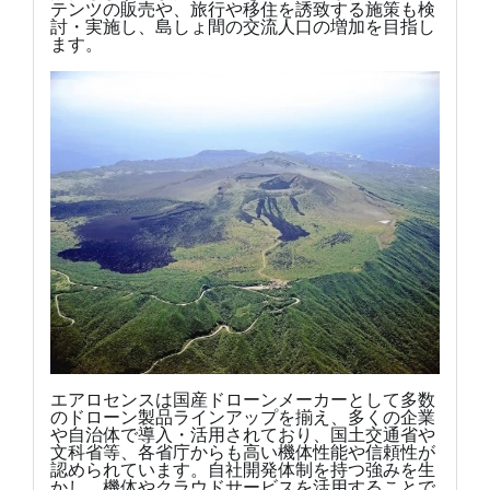
テンツの販売や、旅行や移住を誘致する施策も検
討・実施し、島しょ間の交流人口の増加を目指し
ます。
エアロセンスは国産ドローンメーカーとして多数
のドローン製品ラインアップを揃え、多くの企業
や自治体で導入・活用されており、国土交通省や
文科省等、各省庁からも高い機体性能や信頼性が
認められています。自社開発体制を持つ強みを生
かし、機体やクラウドサービスを活用することで