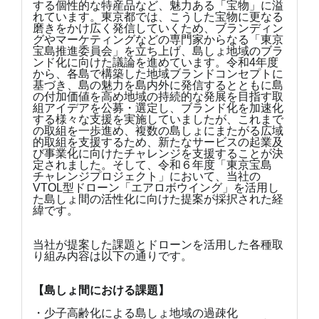
する個性的な特産品など、魅力ある「宝物」に溢
れています。東京都では、こうした宝物に更なる
磨きをかけ広く発信していくため、ブランディン
グやマーケティングなどの専門家からなる「東京
宝島推進委員会」を立ち上げ、島しょ地域のブラ
ンド化に向けた議論を進めています。令和4年度
から、各島で構築した地域ブランドコンセプトに
基づき、島の魅力を島内外に発信するとともに島
の付加価値を高め地域の持続的な発展を目指す取
組アイデアを公募・選定し、ブランド化を加速化
する様々な支援を実施していましたが、これまで
の取組を一歩進め、複数の島しょにまたがる広域
的取組を支援するため、新たなサービスの起業及
び事業化に向けたチャレンジを支援することが決
定されました。そして、令和６年度「東京宝島
チャレンジプロジェクト」において、当社の
VTOL型ドローン「エアロボウイング」を活用し
た島しょ間の活性化に向けた提案が採択された経
緯です。
当社が提案した課題とドローンを活用した各種取
り組み内容は以下の通りです。
【島しょ間における課題】
・少子高齢化による島しょ地域の過疎化