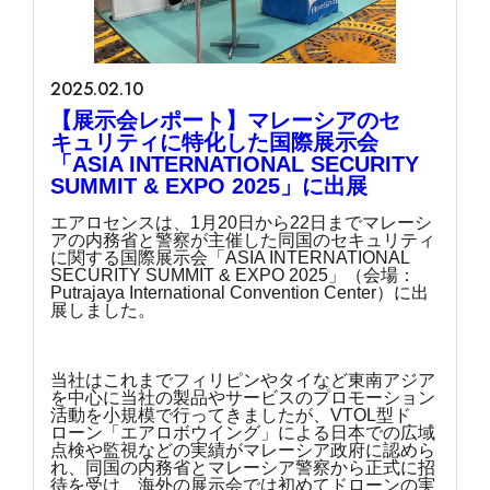
2025.02.10
【展示会レポート】マレーシアのセ
キュリティに特化した国際展示会
「ASIA INTERNATIONAL SECURITY
SUMMIT & EXPO 2025」に出展
エアロセンスは、1月20日から22日までマレーシ
アの内務省と警察が主催した同国のセキュリティ
に関する国際展示会「ASIA INTERNATIONAL
SECURITY SUMMIT & EXPO 2025」（会場：
Putrajaya International Convention Center）に出
展しました。
当社はこれまでフィリピンやタイなど東南アジア
を中心に当社の製品やサービスのプロモーション
活動を小規模で行ってきましたが、VTOL型ド
ローン「エアロボウイング」による日本での広域
点検や監視などの実績がマレーシア政府に認めら
れ、同国の内務省とマレーシア警察から正式に招
待を受け、海外の展示会では初めてドローンの実