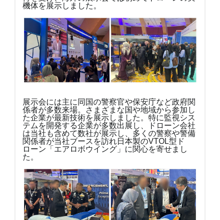
機体を展示しました。
展示会には主に同国の警察官や保安庁など政府関
係者が多数来場。さまざまな国や地域から参加し
た企業が最新技術を展示しました。特に監視シス
テムを開発する企業が多数出展し、ドローン会社
は当社も含めて数社が展示し、多くの警察や警備
関係者が当社ブースを訪れ日本製のVTOL型ド
ローン「エアロボウイング」に関心を寄せまし
た。