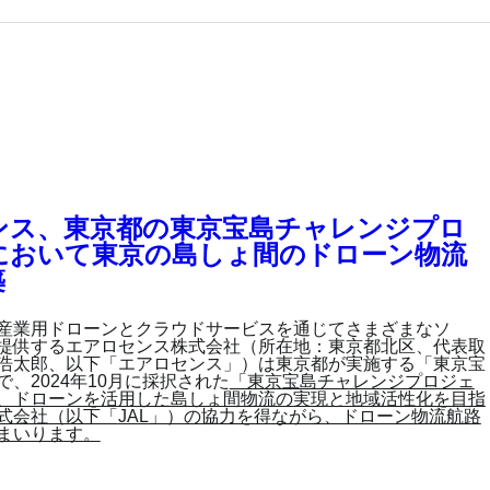
ンス、東京都の東京宝島チャレンジプロ
において東京の島しょ間のドローン物流
築
産業用ドローンとクラウドサービスを通じてさまざまなソ
提供するエアロセンス株式会社（所在地：東京都北区、代表取
浩太郎、以下「エアロセンス」）は東京都が実施する「東京宝
で、
2024
年
10
月に採択された
「東京宝島チャレンジプロジェ
、ドローンを活用した島しょ間物流の実現と地域活性化を目指
式会社（以下「
JAL
」）の協力を得ながら、ドローン物流航路
まいります。