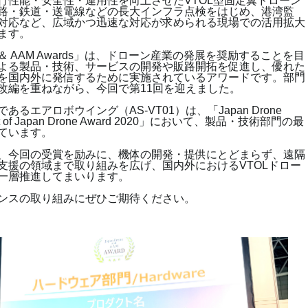
行性能・安全性・運用性を向上させたVTOL型固定翼ドローン
路・鉄道・送電線などの長大インフラ点検をはじめ、港湾監
対応など、広域かつ迅速な対応が求められる現場での活用拡大
ます。
one ＆ AAM Awards」は、ドローン産業の発展を奨励することを目
よる製品・技術、サービスの開発や販路開拓を促進し、優れた
を国内外に発信するために実施されているアワードです。部門
改編を重ねながら、今回で第11回を迎えました。
るエアロボウイング（AS-VT01）は、「Japan Drone
t of Japan Drone Award 2020」において、製品・技術部門の最
ています。
、今回の受賞を励みに、機体の開発・提供にとどまらず、遠隔
支援の領域まで取り組みを広げ、国内外におけるVTOLドロー
一層推進してまいります。
ンスの取り組みにぜひご期待ください。