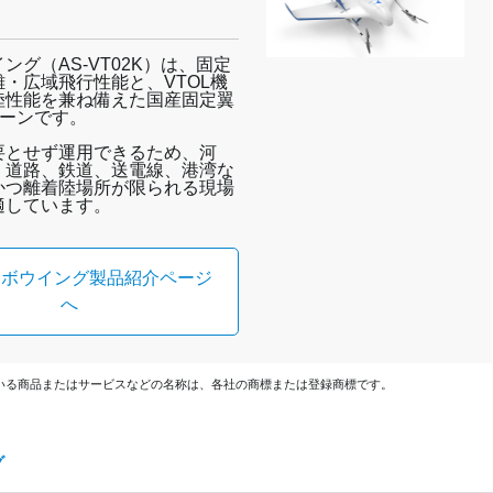
ング（AS-VT02K）は、固定
・広域飛行性能と、VTOL機
陸性能を兼ね備えた国産固定翼
ローンです。
要とせず運用できるため、河
、道路、鉄道、送電線、港湾な
かつ離着陸場所が限られる現場
適しています。
ロボウイング製品紹介ページ
へ
いる商品またはサービスなどの名称は、各社の商標または登録商標です。
グ