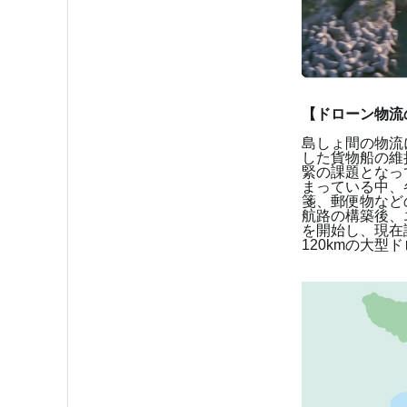
【ドローン物流
島しょ間の物流
した貨物船の維
緊の課題となっ
まっている中、
箋、郵便物など
航路の構築後、
を開始し、現在
120km
の大型ド