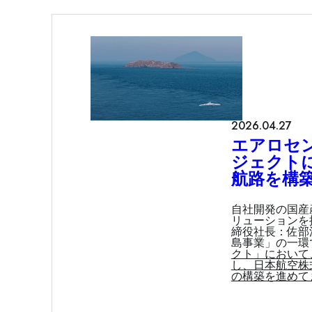
2026.04.27
エアロセ
ジェクト
航路を構
自社開発の国産
リューションを
締役社長：佐部
島事業」の一環
クト」において
し、日本航空株
の構築を進めて