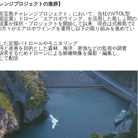
レンジプロジェクトの進捗】
京宝島チャレンジプロジェクト」において、当社の
VTOL
型
固定翼）ドローン「エアロボウイング」を活用した島しょ間の
提案が採択・プロジェクトを開始して以来、現在は式根島で
2
の方々がエアロボウイングを運用し以下の取り組みを進めてい
した定期パトロールやモニタリング
持と改善を目的とした森林、海洋、密漁などの監視や調査
訴求するためドローンによる俯瞰映像を撮影・編集し、
通じて配信