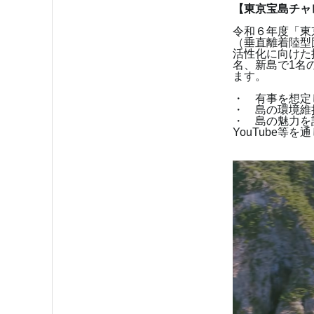
【東京宝島チャ
令和６年度「東
（垂直離着陸型
活性化に向けた
名、新島で
1
名
ます。
・ 有事を想定
・ 島の環境維
・ 島の魅力を
YouTube等を