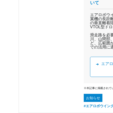
いて
エアロボウイ
翼機の長距離
の垂直離着
VTOL型ド
滑走路を必
川、山間部
ど、広範囲
での活用に
エア
※本記事に掲載されて
お知らせ
#エアロボウイン