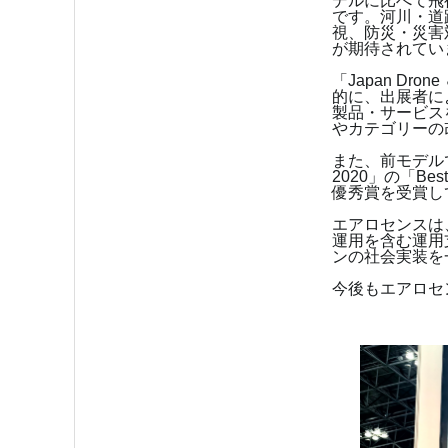
デルに比べて飛
です。河川・道
視、防災・災害
が期待されてい
「Japan Dr
的に、出展者に
製品・サービス
やカテゴリーの
また、前モデルであ
2020」の「Bes
優秀賞を受賞し
エアロセンスは
運用を含む運用
ンの社会実装を
今後もエアロセ