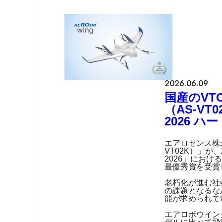
2026.06.09
国産のVT
（AS-VT0
2026 
エアロセンス株
VT02K）」が、
2026」における「
最優秀賞を受賞
老朽化が進む社
の課題となるな
能が求められて
エアロボウイン