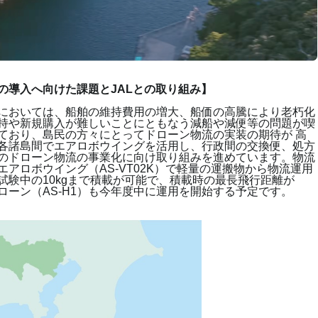
の導入へ向けた課題と
JAL
との取り組み】
においては、船舶の維持費用の増大、船価の高騰により老朽化
持や新規購入が難しいことにともなう減船や減便等の問題が喫
ており、島民の方々にとってドローン物流の実装の期待が 高
各諸島間でエアロボウイングを活用し、行政間の交換便、処方
のドローン物流の事業化に向け取り組みを進めています。物流
エアロボウイング（
AS-VT02K
）で軽量の運搬物から物流運用
試験中の
10kg
まで積載が可能で、積載時の最長飛行距離が
ローン（
AS-H1
）も今年度中に運用を開始する予定です。