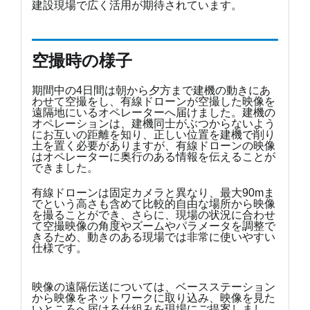
建設現場で広く活用が期待されています。
空撮時の様子
期間中の4日間は朝から夕方まで建機の動きにあ
わせて空撮をし、有線ドローンが空撮した映像を
遠隔地にいるオペレーターへ届けました。建機の
オペレーションは、建機同士がぶつからないよう
にお互いの距離を知り、正しい位置を建機で削り
土を置く必要がありますが、有線ドローンの映像
はオペレーターに奥行のある情報を伝えることが
できました。
有線ドローンは固定カメラと異なり、最大90mま
でという高さも含めて比較的自由な場所から映像
を撮ることができ、さらに、現場の状況に合わせ
て空撮映像の角度やズームやパラメータを調整で
きるため、動きのある現場では非常に使いやすい
仕様です。
映像の遠隔伝送については、ベースステーション
から映像をネットワークに取り込み、映像を見た
いところへ届ける仕組みを現場にご提案しまし