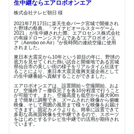
生中継ならエアロボオンエア
株式会社テレビ朝日 様
2021年7月17日に楽天生命パーク宮城で開催され
た野球の祭典、「マイナビオールスターゲーム
2021」が生中継された際、エアロセンス株式会社
の有線ドローンシステムである“エアロボオンエ
ア（Aerobo on Air）”が長時間の連続空撮に使用
されました。
東日本大震災から10年という節目の年に、野球の
底力を見せてくれた熱い試合と開催地である宮城
県仙台市の美しい街の様子をリアルタイム伝送す
ることにより、東日本大震災復興支援企画として
の生中継番組へ貢献することができました。
エアロボオンエアは、設置開始～空撮開始、およ
び、空撮終了～撤収完了を各10分程度で行うこと
が可能です。また、空撮高度も低空から最大90m
まで簡単に調整でき、ズームされた映像から俯瞰
映像、そして周囲の風景まで様々な映像をお届け
できます。固定カメラよりも、簡単に設置できて
多彩な高画質映像を生中継できるので、スポーツ
をはじめとするテレビ生中継での活用が期待され
ています。