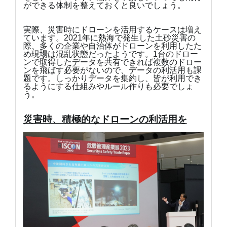
ができる体制を整えておくと良いでしょう。
実際、災害時にドローンを活用するケースは増え
ています。2021年に熱海で発生した土砂災害の
際、多くの企業や自治体がドローンを利用したた
め現場は混乱状態だったようです。1台のドロー
ンで取得したデータを共有できれば複数のドロー
ンを飛ばす必要がないので、データの利活用も課
題です。しっかりデータを集約し、皆が利用でき
るようにする仕組みやルール作りも必要でしょ
う。
災害時、積極的なドローンの利活用を