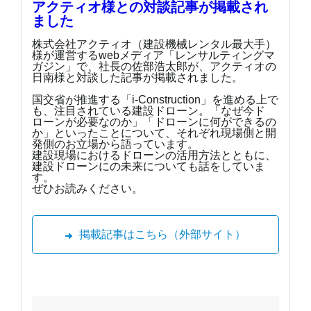
アクティオ様との対談記事が掲載され
ました
株式会社アクティオ（建設機械レンタル最大手）
様が運営するwebメディア「レンサルティングマ
ガジン」で、社長の佐部浩太郎が、アクティオの
日南様と対談した記事が掲載されました。
国交省が推進する「i-Construction」を進める上で
も、注目されている建設ドローン。「なぜ今ド
ローンが必要なのか」「ドローンに何ができるの
か」といったことについて、それぞれ現場側と開
発側のお立場から語っています。
建設現場におけるドローンの活用方法とともに、
建設ドローンにの未来についても話をしていま
す。
ぜひお読みください。
掲載記事はこちら（外部サイト）