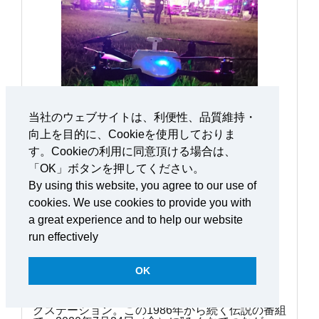
当社のウェブサイトは、利便性、品質維持・
向上を目的に、Cookieを使用しておりま
す。Cookieの利用に同意頂ける場合は、
「OK」ボタンを押してください。
By using this website, you agree to our use of
cookies. We use cookies to provide you with
2020.10.19
a great experience and to help our website
ミュージックステーション生放送！ 生
run effectively
放送で空撮するならエアロボオンエア
OK
株式会社テレビ朝日 様
“Mステ”の愛称でおなじみの音楽番組ミュージッ
クステーション。この1986年から続く伝説の番組