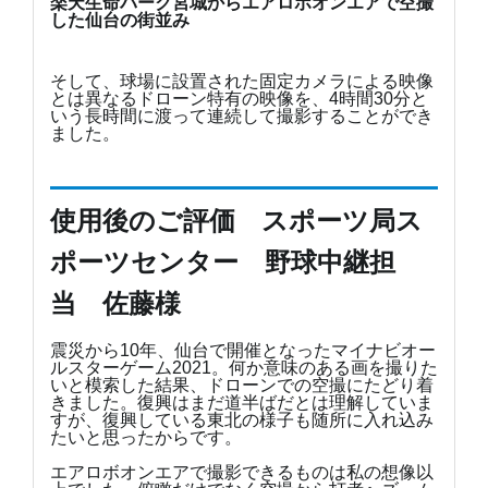
楽天生命パーク宮城からエアロボオンエアで空撮
した仙台の街並み
そして、球場に設置された固定カメラによる映像
とは異なるドローン特有の映像を、4時間30分と
いう長時間に渡って連続して撮影することができ
ました。
使用後のご評価 スポーツ局ス
ポーツセンター 野球中継担
当 佐藤様
震災から10年、仙台で開催となったマイナビオー
ルスターゲーム2021。何か意味のある画を撮りた
いと模索した結果、ドローンでの空撮にたどり着
きました。復興はまだ道半ばだとは理解していま
すが、復興している東北の様子も随所に入れ込み
たいと思ったからです。
エアロボオンエアで撮影できるものは私の想像以