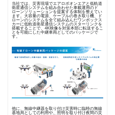
当社では、災害現場でエアロボオンエアと低軌道
衛星通信システムを組み合わせた車載運用のド
ローンソリューションを提案する体制を整えてい
ます。大容量の電源、ケーブルの巻き取り機、ド
ローンのシステムを全て組み込んだワンボックス
カーに低軌道衛星通信システムのスターリンクを
搭載することで、4K映像を対策本部に転送するこ
とを可能にした中継車両としてのパッケージで
す。
他に、無線中継器を取り付け災害時に臨時の無線
基地局としての利用や、照明を取り付け夜間の災