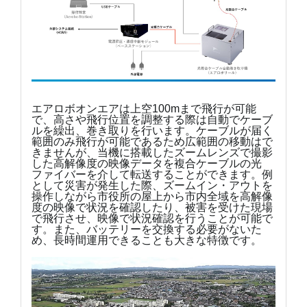
エアロボオンエアは上空100mまで飛行が可能
で、高さや飛行位置を調整する際は自動でケーブ
ルを繰出、巻き取りを行います。ケーブルが届く
範囲のみ飛行が可能であるため広範囲の移動はで
きませんが、当機に搭載したズームレンズで撮影
した高解像度の映像データを複合ケーブルの光
ファイバーを介して転送することができます。例
として災害が発生した際、ズームイン・アウトを
操作しながら市役所の屋上から市内全域を高解像
度の映像で状況を確認したり、被害を受けた現場
で飛行させ、映像で状況確認を行うことが可能で
す。また、バッテリーを交換する必要がないた
め、長時間運用できることも大きな特徴です。