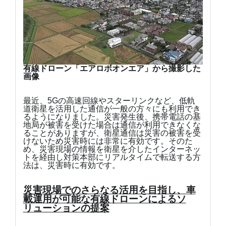
有線ドローン「エアロボオンエア」から撮影した
画像
最近、5Gの高速回線やスターリンクなど、低軌
道衛星を活用した通信が一般の方々にも利用でき
るようになりました。災害発生後、携帯電話の基
地局が被害を受けた場合は通信が利用できなくな
ることがありますが、衛星通信は災害の被害を受
けないため災害時には非常に有効です。そのた
め、災害現場の情報を衛星を介したインターネッ
トを経由し対策本部にリアルタイムで転送する方
法は、災害時に有効です。
災害現場でのさらなる活用を目指し、車
載運用が可能な有線ドローンによるソ
リューションの提案