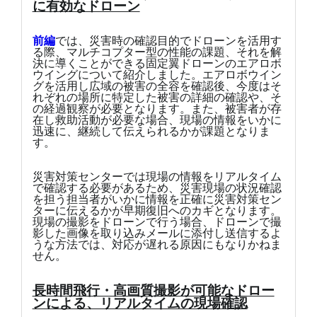
に有効なドローン
前編
では、災害時の確認目的でドローンを活用す
る際、マルチコプター型の性能の課題、それを解
決に導くことができる固定翼ドローンのエアロボ
ウイングについて紹介しました。エアロボウイン
グを活用し広域の被害の全容を確認後、今度はそ
れぞれの場所に特定した被害の詳細の確認や、そ
の経過観察が必要となります。また、被害者が存
在し救助活動が必要な場合、現場の情報をいかに
迅速に、継続して伝えられるかが課題となりま
す。
災害対策センターでは現場の情報をリアルタイム
で確認する必要があるため、災害現場の状況確認
を担う担当者がいかに情報を正確に災害対策セン
ターに伝えるかが早期復旧へのカギとなります。
現場の撮影をドローンで行う場合、ドローンで撮
影した画像を取り込みメールに添付し送信するよ
うな方法では、対応が遅れる原因にもなりかねま
せん。
長時間飛行・高画質撮影が可能なドロー
ンによる、リアルタイムの現場確認