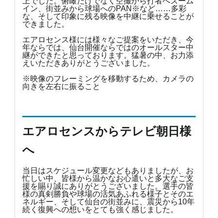
上でした。俯瞰だけでなく空撮から打者へズーム
イン、街並みから球場へのPAN※など……多彩
な、そして印象に残る映像を中継に乗せることが
できました。
エアロセンス様には様々なご提案をいただき、今
年ならでは、仙台開催ならではのオールスター中
継ができたと思っております。猛暑の中、お力添
えいただきありがとうございました。
※映像のフレーミングを移動するため、カメラの
向きを左右に振ること
エアロセンスからテレビ朝日様
へ
当日はスケジュール変更などもありましたが、お
忙しい中、皆様から温かなお心遣いと多大なご支
援を賜り誠にありがとうございました。選手の皆
様の真剣勝負や球場の活気あふれる様子とそのエ
ネルギー、そして仙台の街並みに、震災から10年
続く復興への想いをとても強く感じました。