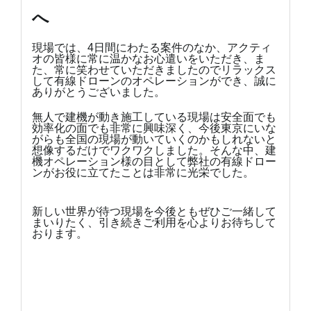
へ
現場では、4日間にわたる案件のなか、アクティ
オの皆様に常に温かなお心遣いをいただき、ま
た、常に笑わせていただきましたのでリラックス
して有線ドローンのオペレーションができ、誠に
ありがとうございました。
無人で建機が動き施工している現場は安全面でも
効率化の面でも非常に興味深く、今後東京にいな
がらも全国の現場が動いていくのかもしれないと
想像するだけでワクワクしました。そんな中、建
機オペレーション様の目として弊社の有線ドロー
ンがお役に立てたことは非常に光栄でした。
新しい世界が待つ現場を今後ともぜひご一緒して
まいりたく、引き続きご利用を心よりお待ちして
おります。