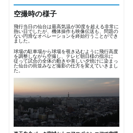
空撮時の様子
飛行当日の仙台は最高気温が30度を超える非常に
熱い日でしたが、機体操作も映像伝送も、問題の
ない円滑なオペレーションを終始行うことができ
ました。
球場の駐車場から球場を覗き込むように飛行高度
を調整しながら空撮し、テレビ朝日様の指示に
従って試合の全体の動きや美しい夕焼けに染まっ
た仙台の街並みなど撮影の仕方を変えていきまし
た。