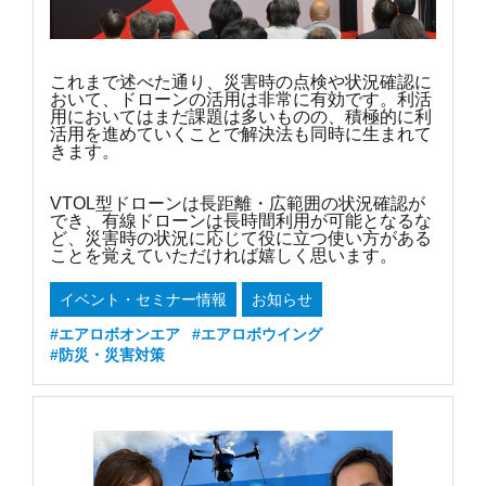
これまで述べた通り、災害時の点検や状況確認に
おいて、ドローンの活用は非常に有効です。利活
用においてはまだ課題は多いものの、積極的に利
活用を進めていくことで解決法も同時に生まれて
きます。
VTOL型ドローンは長距離・広範囲の状況確認が
でき、有線ドローンは長時間利用が可能となるな
ど、災害時の状況に応じて役に立つ使い方がある
ことを覚えていただければ嬉しく思います。
イベント・セミナー情報
お知らせ
#エアロボオンエア
#エアロボウイング
#防災・災害対策