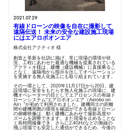
2021.07.29
有線ドローンの映像を自在に撮影して
遠隔伝送！ 未来の安全な建設施工現場
にはエアロボオンエア
株式会社アクティオ 様
創造と革新を社訓に掲げ、常に現場の環境や状
況、工程にあわせた最適な機械を提案されている
アクティオ様は、建機（建設機械）に直接乗るこ
となく、遠隔地から指示を出してオペレーション
を実施する無人化施工にも取り組まれています。
その一環として、2020年11月17日から20日、建
設現場に安全をもたらす無人化施工の現場に、建
機オペレーターの目としてエアロセンスの有線ド
ローンシステム“エアロボオンエア（Aerobo on
Air）”が初めて利用されました。建機同士の距離
間や建機周囲の環境を確認ができる有線ドローン
の俯瞰映像は、動く建機にあわせて撮影高度や
ズームを調整できます。また現場を止めることな
く長時間撮像でき、さらに2.4GHzなどの無線の
飛ぶ現場でも安定した通信ができるため、今後の