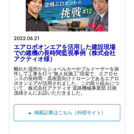
2022.06.21
エアロボオンエアを活用した建設現場
での建機の長時間監視事例（株式会社
アクティオ様）
離れた場所からショベルカーやブルドーザーを操
作して工事を行う"無人化施工"現場で、エアロセ
ンスの長時間・高画質向けドローンであるエアロ
ボオンエアが活用されました。この取り組みにつ
いて、株式会社アクティオ 道路機械事業部 日南
茂雄さんにお話いただきました。
掲載記事はこちら（外部サイト）