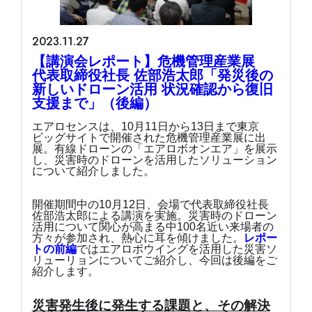
2023.11.27
【講演会レポート】危機管理産業展
代表取締役社長 佐部浩太郎「発災後の
新しいドローン活用 状況確認から復旧
支援まで」（後編）
エアロセンスは、10月11日から13日まで東京
ビッグサイトで開催された危機管理産業展に出
展。有線ドローンの「エアロボオンエア」を展示
し、災害時のドローンを活用したソリューション
について紹介しました。
開催期間中の10月12日、会場で代表取締役社長
佐部浩太郎による講演を実施。災害時のドローン
活用について関心が高まる中100名近い来場者の
方々が参加され、熱心に耳を傾けました。
レポー
トの前編
ではエアロボウイングを活用した災害ソ
リューリョンについてご紹介し、今回は後編をご
紹介します。
災害発生後に発生する課題と、その解決