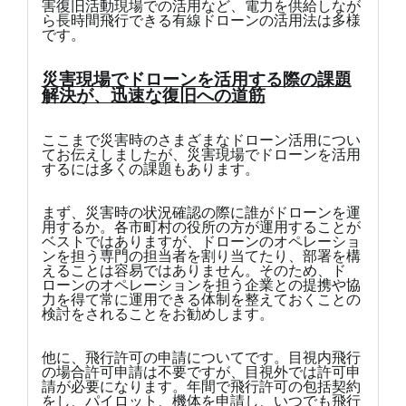
害復旧活動現場での活用など、電力を供給しなが
ら長時間飛行できる有線ドローンの活用法は多様
です。
災害現場でドローンを活用する際の課題
解決が、迅速な復旧への道筋
ここまで災害時のさまざまなドローン活用につい
てお伝えしましたが、災害現場でドローンを活用
するには多くの課題もあります。
まず、災害時の状況確認の際に誰がドローンを運
用するか。各市町村の役所の方が運用することが
ベストではありますが、ドローンのオペレーショ
ンを担う専門の担当者を割り当てたり、部署を構
えることは容易ではありません。そのため、ド
ローンのオペレーションを担う企業との提携や協
力を得て常に運用できる体制を整えておくことの
検討をされることをお勧めします。
他に、飛行許可の申請についてです。目視内飛行
の場合許可申請は不要ですが、目視外では許可申
請が必要になります。年間で飛行許可の包括契約
をし、パイロット、機体を申請し、いつでも飛行