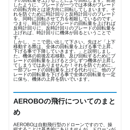
ドの回転量を上げることにより回転します。前述
したように、ブレードが一つでは本体がブレード
の回転方向とは逆方向に回転してしまいます。そ
れを防ぐために時計回りと反時計回りのブレード
を、同時に回転させて力を相殺しているのです。
つまり、時計回りのブレードの回転量を上げれば
反時計回りに、反時計回りのブレードの回転量を
上げれば、時計回りに機体が回るということで
す。
しかし、ここで思い出して下さい。先ほど「上下
移動する際は、全体の回転量を上げる事で上昇、
下げる事で下降していきます。」と説明しまし
た。機体の前後左右移動、及び回転するためにブ
レードの回転量を上げると少しずつ機体が上昇し
てしまうではありませんか！それを防ぐために、
一部ブレードの回転量を上げる代わりに、他のブ
レードの回転量を下げる事で全体の回転量を一定
に保ち、機体の上昇を防いでいます。
AEROBOの飛行についてのまと
め
AEROBOは自動飛行型のドローンですので、操
縦することは基本的にありませんが、ドローンが