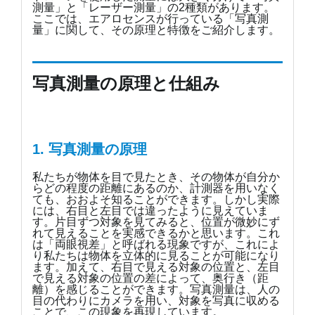
測量」と「レーザー測量」の2種類があります。
ここでは、エアロセンスが行っている「写真測
量」に関して、その原理と特徴をご紹介します。
写真測量の原理と仕組み
1. 写真測量の原理
私たちが物体を目で見たとき、その物体が自分か
らどの程度の距離にあるのか、計測器を用いなく
ても、おおよそ知ることができます。しかし実際
には、右目と左目では違ったように見えていま
す。片目ずつ対象を見てみると、位置が微妙にず
れて見えることを実感できるかと思います。これ
は「両眼視差」と呼ばれる現象ですが、これによ
り私たちは物体を立体的に見ることが可能になり
ます。加えて、右目で見える対象の位置と、左目
で見える対象の位置の差によって、奥行き（距
離）を感じることができます。写真測量は、人の
目の代わりにカメラを用い、対象を写真に収める
ことで、この現象を再現しています。