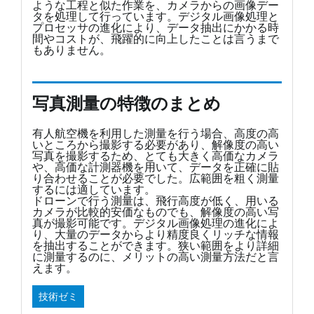
ような工程と似た作業を、カメラからの画像デー
タを処理して行っています。デジタル画像処理と
プロセッサの進化により、データ抽出にかかる時
間やコストが、飛躍的に向上したことは言うまで
もありません。
写真測量の特徴のまとめ
有人航空機を利用した測量を行う場合、高度の高
いところから撮影する必要があり、解像度の高い
写真を撮影するため、とても大きく高価なカメラ
や、高価な計測器機を用いて、データを正確に貼
り合わせることが必要でした。広範囲を粗く測量
するには適しています。
ドローンで行う測量は、飛行高度が低く、用いる
カメラが比較的安価なものでも、解像度の高い写
真が撮影可能です。デジタル画像処理の進化によ
り、大量のデータからより精度良くリッチな情報
を抽出することができます。狭い範囲をより詳細
に測量するのに、メリットの高い測量方法だと言
えます。
技術ゼミ