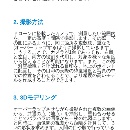
2. 撮影方法
ドローンに搭載したカメラで、測量したい範囲内
を、一定の高度・間隔で撮影します。その際、下
の図にあるように、同じ箇所を複数枚、重なる
(オーバーラップする)ように撮影していきます。
こうすることで、カメラが1台であっても、右目
と左目、両方の役割を代用し、対象を様々な角度
から捉えることが可能になります。また、この際
「対空標識」と呼ばれる目印を、地上のポイント
に配置し、その目印の実際の緯度経度と写真の中
での位置を合わせることで、より精度の高いモデ
ルを作成することができます。
3. 3Dモデリング
オーバーラップさせながら撮影された複数の画像
から、共通の点（地点）を抽出し、重ね合わせる
ことでバラバラの画像から一枚の地図にします。
と同時に、画像間の視差から距離を計算して、３
Dの形状を求めます。人間の目や脳で行っている