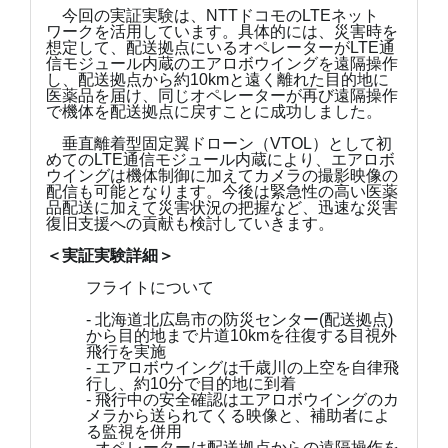
今回の実証実験は、NTTドコモのLTEネット
ワークを活用しています。具体的には、災害時を
想定して、配送拠点にいるオペレーターがLTE通
信モジュール内蔵のエアロボウイングを遠隔操作
し、配送拠点から約10kmと遠く離れた目的地に
医薬品を届け、同じオペレーターが再び遠隔操作
で機体を配送拠点に戻すことに成功しました。
垂直離着型固定翼ドローン（VTOL）として初
めてのLTE通信モジュール内蔵により、エアロボ
ウイングは機体制御に加えてカメラの撮影映像の
配信も可能となります。今後は緊急性の高い医薬
品配送に加えて災害状況の把握など、迅速な災害
復旧支援への貢献も検討していきます。
＜実証実験詳細＞
フライトについて
‐ 北海道北広島市の防災センター(配送拠点)
から目的地まで片道10kmを往復する目視外
飛行を実施
- エアロボウイングは千歳川の上空を自律飛
行し、約10分で目的地に到着
- 飛行中の安全確認はエアロボウイングのカ
メラから送られてくる映像と、補助者によ
る監視を併用
- オペレーターは配送拠点からの遠隔操作を