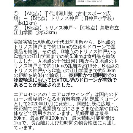
① 【A地点】千代川河川敷（古市スポーツ広
場）～【B地点】トリノス神戸（旧神戸小学校）
（約11km）
② 【B地点】トリノス神戸～【C地点】鳥取市立
江山学園（約5.3km）
実証実験はA地点の千代田河川敷から、B地点の
トリノス神戸まで約11kmの空路をドローンで医
薬品を輸送。その後、B地点のトリノス神戸から
C地点の江山学園までの約5.3kmは食料品を輸送
しました。Ａ地点の千代田河川敷からＢ地点のト
リノス神戸まで約11kmの距離を約13分、B地点の
トリノス神戸からC地点の江山学園まで約5.3km
の距離を約8分で輸送し、
長距離かつ短時間での
物資輸送においてはVTOL型のドローンが有効で
あることが実証されました。
エアロセンスの「エアロボウイング」は国内のド
ローン業界初となる垂直離着陸型固定翼ドローン
として2020年10月に発売し、同機は既に広域・
長距離での監視業務などにさまざまな企業や自治
体などで活用されています。航続距離は最長
50km、最高速度100km/h、最大積載可能重量は
1kgで、長距離および短時間の物資輸送にも適し
ています。