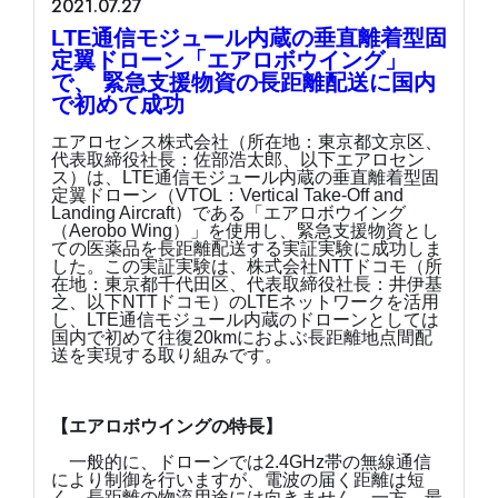
2021.07.27
LTE通信モジュール内蔵の垂直離着型固
定翼ドローン「エアロボウイング」
で、 緊急支援物資の長距離配送に国内
で初めて成功
エアロセンス株式会社（所在地：東京都文京区、
代表取締役社長：佐部浩太郎、以下エアロセン
ス）は、LTE通信モジュール内蔵の垂直離着型固
定翼ドローン（VTOL：Vertical Take-Off and
Landing Aircraft）である「エアロボウイング
（Aerobo Wing）」を使用し、緊急支援物資とし
ての医薬品を長距離配送する実証実験に成功しま
した。この実証実験は、株式会社NTTドコモ（所
在地：東京都千代田区、代表取締役社長：井伊基
之、以下NTTドコモ）のLTEネットワークを活用
し、LTE通信モジュール内蔵のドローンとしては
国内で初めて往復20kmにおよぶ長距離地点間配
送を実現する取り組みです。
【エアロボウイングの特長】
一般的に、ドローンでは2.4GHz帯の無線通信
により制御を行いますが、電波の届く距離は短
く、長距離の物流用途には向きません。一方、最