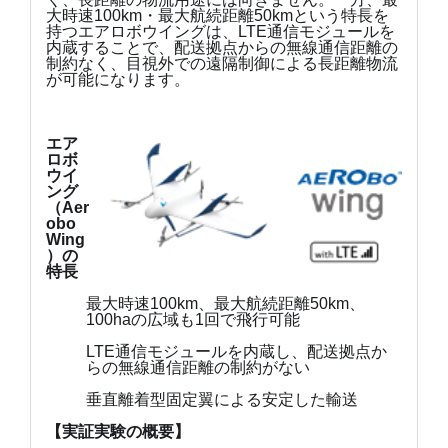
大時速100km・最大航続距離50kmという特長を
持つエアロボウイングは、LTE通信モジュールを
内蔵することで、配送拠点からの無線通信距離の
制約なく、目視外での遠隔制御による長距離物流
が可能になります。
エア
ロボ
ウイ
ング
（Aer
obo
Wing
）の
特長
最大時速100km、最大航続距離50km、
100haの広域も1回で飛行可能
LTE通信モジュールを内蔵し、配送拠点か
らの無線通信距離の制約がない
垂直離着型固定翼による安定した輸送
【実証実験の概要】