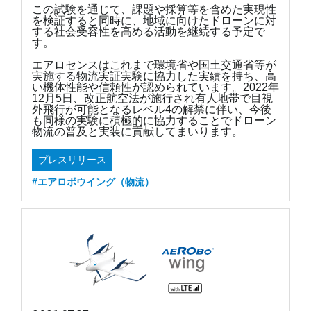
この試験を通じて、課題や採算等を含めた実現性
を検証すると同時に、地域に向けたドローンに対
する社会受容性を高める活動を継続する予定で
す。
エアロセンスはこれまで環境省や国土交通省等が
実施する物流実証実験に協力した実績を持ち、高
い機体性能や信頼性が認められています。2022年
12月5日、改正航空法が施行され有人地帯で目視
外飛行が可能となるレベル4の解禁に伴い、今後
も同様の実験に積極的に協力することでドローン
物流の普及と実装に貢献してまいります。
プレスリリース
#エアロボウイング（物流）