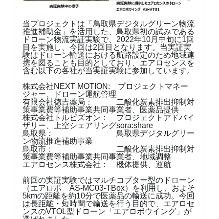
当プロジェクトは「鳥取県デジタルグリーン物流
推進補助金」を活用した、鳥取県初の試みである
ドローン物流実証実験で、2022年10月中旬に1回
目を実施し、今回は2回目となります。当実証実
験はドローン輸送における航路設定のため地域連
携を図ることも目的としており、エアロセンスを
含む以下の各社が当実証実験に参加しています。
株式会社NEXT MOTION: プロジェクトマネー
ジャー、ドローン運航管理
有限会社徳吉薬局： 二酸化炭素排出抑制対
策事業費等補助事業共同事業者、医薬品提供
株式会社トルビズオン： プロジェクトアドバイ
ザリー、上空シェアリングsora:share
鳥取県： 鳥取県デジタルグリー
ン物流推進補助事業
鳥取市： 二酸化炭素排出抑制対
策事業費等補助事業共同事業者、地域調整
エアロセンス株式会社： 機体提供、運航
前回の実証実験ではマルチコプター型のドローン
（エアロボ AS-MC03-TBox）を利用し、およそ
5kmの距離を約10分で医薬品の輸送に成功。今回
は長距離・短時間で輸送を行う目的で、エアロセ
ンスのVTOL型ドローン「エアロボウイング」が