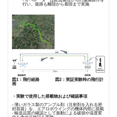
行い、復路も離陸から着陸まで実施
図1：飛行経路
図2：実証実験時の飛行計
画
・実験で使用した搭載物および確認事項
- 薄いガラス製のアンプル剤（注射剤を入れる密
封容器）を、エアロボウイングの機体内部に搭載
- 輸送品質の確認として振動による破損や温度変