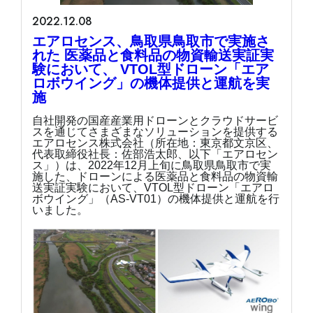
2022.12.08
エアロセンス、鳥取県鳥取市で実施さ
れた 医薬品と食料品の物資輸送実証実
験において、 VTOL型ドローン「エア
ロボウイング」の機体提供と運航を実
施
自社開発の国産産業用ドローンとクラウドサービ
スを通じてさまざまなソリューションを提供する
エアロセンス株式会社（所在地：東京都文京区、
代表取締役社長：佐部浩太郎、以下「エアロセン
ス」）は、2022年12月上旬に鳥取県鳥取市で実
施した、ドローンによる医薬品と食料品の物資輸
送実証実験において、VTOL型ドローン「エアロ
ボウイング」（AS-VT01）の機体提供と運航を行
いました。