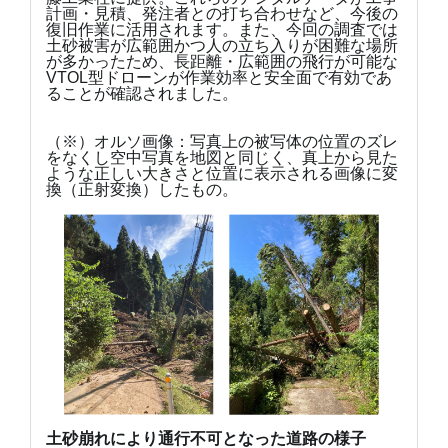
計画・見積、発注者との打ち合わせなど、今後の
復旧作業に活用されます。また、今回の調査では
土砂被害が広範囲かつ人の立ち入りが困難な場所
が多かったため、長距離・広範囲の飛行が可能な
VTOL型ドローンが作業効率と安全面で有効であ
ることが確認されました。
（※）オルソ画像：写真上の被写体の位置のズレ
をなくし空中写真を地図と同じく、真上から見た
ような正しい大きさと位置に表示される画像に変
換（正射変換）したもの。
土砂崩れにより通行不可となった道路の様子