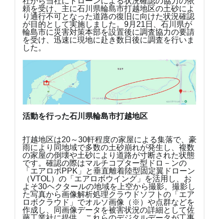
社から当社にドローンによる状況確認の協力の依
頼を受け、主に石川県輪島市打越地区の土砂によ
り通行不可となった道路の復旧に向けた状況確認
が目的として実施しました。9月21日、石川県が
輪島市に災害対策本部を設置後に調査協力の要請
を受け、迅速に現地に赴き数日後に調査を行いま
した。
活動を行った石川県輪島市打越地区
打越地区は20～30軒程度の家屋による集落で、豪
雨により同地域で多数の土砂崩れが発生し、複数
の家屋の倒壊や土砂により道路が寸断された状態
です。確認の際はマルチコプター型ドロ－ンの
「エアロボPPK」と垂直離着陸型固定翼ドローン
（VTOL）の「エアロボウイング」を活用し、お
よそ30ヘクタールの地域を上空から撮影。撮影し
た写真から画像解析処理クラウドソフトの「エア
ロボクラウド」でオルソ画像（※）や点群などを
作成し、同画像データを被害状況の詳細として佐
藤工業社に提供。これらのデジタルデータが工事