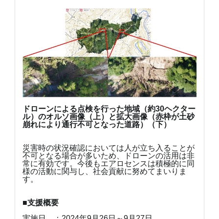
ドローンによる点検を行った地域（約30ヘクター
ル）のオルソ画像（上）と
拡大画像（赤枠が土砂
崩れにより通行不可となった道路）（下）
災害時の状況確認においては人が立ち入ることが
不可となる場合が多いため、ドローンの活用は非
常に有効です。今後もエアロセンスは積極的に同
様の活動に関与し、社会貢献に努めてまいりま
す。
■支援概要
実施日 ：2024年9月26日～9月27日