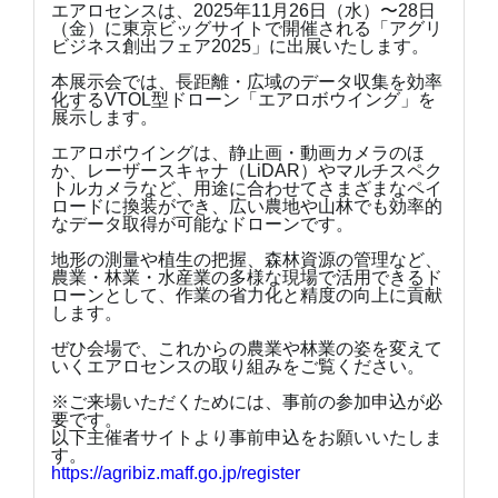
エアロセンスは、2025年11月26日（水）〜28日
（金）に東京ビッグサイトで開催される「アグリ
ビジネス創出フェア2025」に出展いたします。
本展示会では、長距離・広域のデータ収集を効率
化するVTOL型ドローン「エアロボウイング」を
展示します。
エアロボウイングは、静止画・動画カメラのほ
か、レーザースキャナ（LiDAR）やマルチスペク
トルカメラなど、用途に合わせてさまざまなペイ
ロードに換装ができ、広い農地や山林でも効率的
なデータ取得が可能なドローンです。
地形の測量や植生の把握、森林資源の管理など、
農業・林業・水産業の多様な現場で活用できるド
ローンとして、作業の省力化と精度の向上に貢献
します。
ぜひ会場で、これからの農業や林業の姿を変えて
いくエアロセンスの取り組みをご覧ください。
※ご来場いただくためには、事前の参加申込が必
要です。
以下主催者サイトより事前申込をお願いいたしま
す。
https://agribiz.maff.go.jp/register