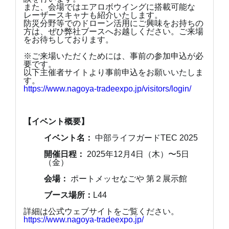
また、会場ではエアロボウイングに搭載可能な
レーザースキャナも紹介いたします。
防災分野等でのドローン活用にご興味をお持ちの
方は、ぜひ弊社ブースへお越しください。ご来場
をお待ちしております。
※ご来場いただくためには、事前の参加申込が必
要です。
以下主催者サイトより事前申込をお願いいたしま
す。
https://www.nagoya-tradeexpo.jp/visitors/login/
【イベント概要】
イベント名：
中部ライフガードTEC 2025
開催日程：
2025年12月4日（木）〜5日
（金）
会場：
ポートメッセなごや 第２展示館
ブース場所：
L44
詳細は公式ウェブサイトをご覧ください。
https://www.nagoya-tradeexpo.jp/