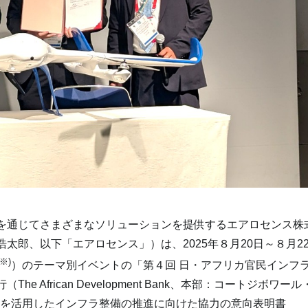
を通じてさまざまなソリューションを提供するエアロセンス株
浩太郎、以下「エアロセンス」）は、
2025
年８月
20
日～８月
2
※
)
）のテーマ別イベントの「第４回 日・アフリカ官民インフ
行（
The African Development Bank
、本部：コートジボワール
ンを活用したインフラ整備の推進に向けた協力の意向表明書