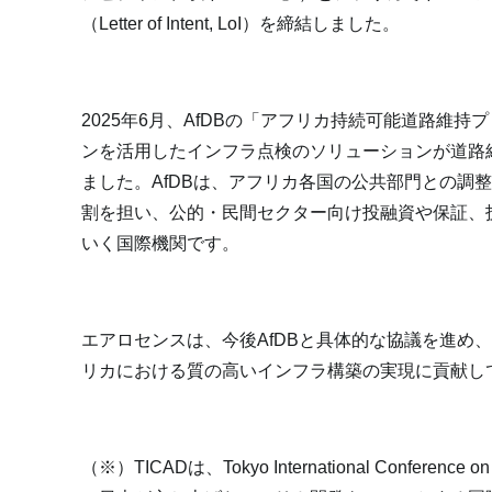
（
Letter of Intent, LoI
）を締結しました。
2025年
6
月、
AfDB
の「アフリカ持続可能道路維持プ
ンを活用したインフラ点検のソリューションが道路
ました。
AfDB
は、アフリカ各国の公共部門との調
割を担い、公的・民間セクター向け投融資や保証、
いく国際機関です。
エアロセンスは、今後
AfDB
と具体的な協議を進め
リカにおける質の高いインフラ構築の実現に貢献し
（※）
TICAD
は、
Tokyo International Conference o