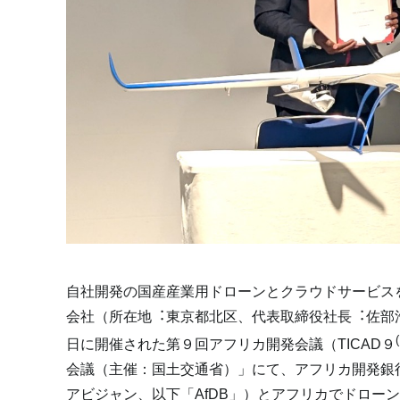
自社開発の国産産業用ドローンとクラウドサービス
会社（所在地
︓
東京都北区、代表取締役社長
︓
佐部
(
日に開催された第９回アフリカ開発会議（
TICAD
９
会議（主催：国土交通省）」にて、アフリカ開発銀
アビジャン、以下「
AfDB
」）とアフリカでドロー