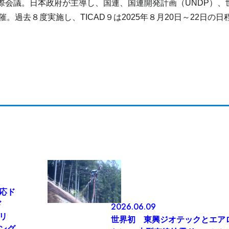
際会議。日本政府が主導し、国連、国連開発計画（
UNDP
）、
催。過去８度実施し、
TICAD
９は
2025
年８月
20
日～
22
日の日
応ド
ド
2026.06.09
リ
世界初 東興ジオテックとエア
ング