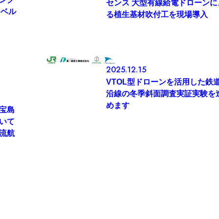
センス 大型有線給電ドローンに
レベル
る植生基材吹付工を現場導入
2025.12.15
VTOL型ドローンを活用した鉄
沿線の冬季斜面調査実証実験を
めます
宝島
いて
流航